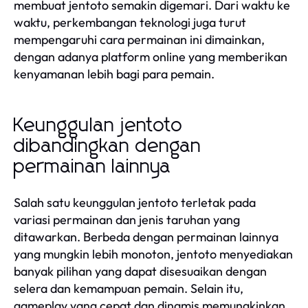
membuat jentoto semakin digemari. Dari waktu ke
waktu, perkembangan teknologi juga turut
mempengaruhi cara permainan ini dimainkan,
dengan adanya platform online yang memberikan
kenyamanan lebih bagi para pemain.
Keunggulan jentoto
dibandingkan dengan
permainan lainnya
Salah satu keunggulan jentoto terletak pada
variasi permainan dan jenis taruhan yang
ditawarkan. Berbeda dengan permainan lainnya
yang mungkin lebih monoton, jentoto menyediakan
banyak pilihan yang dapat disesuaikan dengan
selera dan kemampuan pemain. Selain itu,
gameplay yang cepat dan dinamis memungkinkan