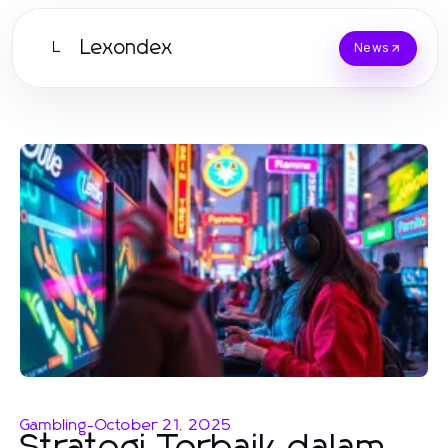
Lexondex
L
News
Gambling
-
October 21, 2025