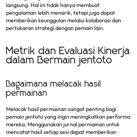
langsung. Hal ini tidak hanya membuat
pengalaman lebih menarik, tetapi juga dapat
memberikan keunggulan melalui kolaborasi dan
pertukaran strategi dengan pemain lain.
Metrik dan Evaluasi Kinerja
dalam Bermain jentoto
Bagaimana melacak hasil
permainan
Melacak hasil permainan sangat penting bagi
pemain jentoto yang ingin meningkatkan performa
mereka. Menggunakan jurnal permainan untuk
mencatat hasil setiap sesi dapat memberikan